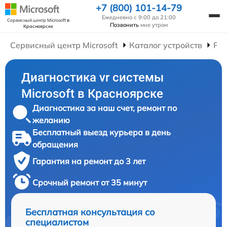
+7 (800) 101-14-79
Ежедневно с 9:00 до 21:00
Сервисный центр Microsoft
в
Позвонить
мне утром
Красноярске
Сервисный центр Microsoft
Каталог устройств
Рем
Диагностика vr системы
Microsoft в Красноярске
Диагностика за наш счет, ремонт по
желанию
Бесплатный выезд курьера в день
обращения
Гарантия на ремонт до 3 лет
Срочный ремонт от 35 минут
Бесплатная консультация со
специалистом