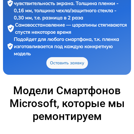
чувствительность экрана. Толщина пленки -
0,16 мм, толщина чехла/защитного стекла -
0,30 мм, т.е. разница в 2 раза
Самовосстановление — царапины стягиваются
спустя некоторое время
Подойдет для любого смартфона, т.к. пленка
изготавливается под каждую конкретную
модель
Оставить заявку
Модели Смартфонов
Microsoft, которые мы
ремонтируем