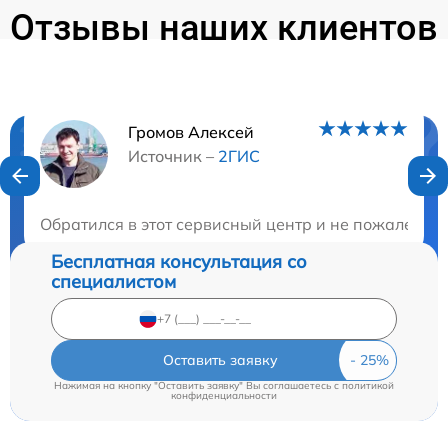
Отзывы наших клиентов
Громов Алексей
Нужна консультация?
Источник –
2ГИС
Закажите бесплатную консультацию
Обратился в этот сервисный центр и не пожалел. 
Бесплатная консультация со
специалистом
Оставить заявку
Нажимая на кнопку "Оставить заявку" Вы соглашаетесь c
политикой
конфиденциальности